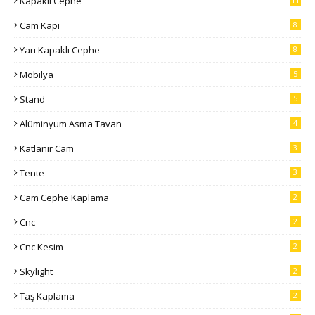
Kapaklı Cephe
Cam Kapı
8
Yarı Kapaklı Cephe
8
Mobilya
5
Stand
5
Alüminyum Asma Tavan
4
Katlanır Cam
3
Tente
3
Cam Cephe Kaplama
2
Cnc
2
Cnc Kesim
2
Skylight
2
Taş Kaplama
2