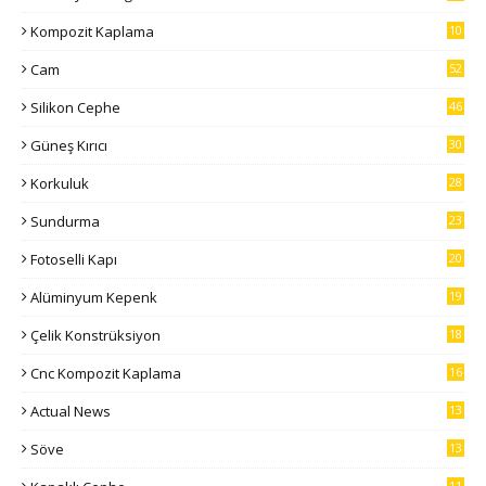
7
Kompozit Kaplama
10
5
Cam
52
Silikon Cephe
46
Güneş Kırıcı
30
Korkuluk
28
Sundurma
23
Fotoselli Kapı
20
Alüminyum Kepenk
19
Çelik Konstrüksiyon
18
Cnc Kompozit Kaplama
16
Actual News
13
Söve
13
11