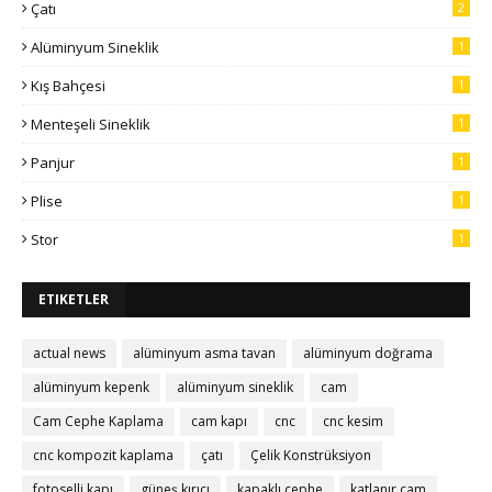
Çatı
2
Alüminyum Sineklik
1
Kış Bahçesi
1
Menteşeli Sineklik
1
Panjur
1
Plise
1
Stor
1
ETIKETLER
actual news
alüminyum asma tavan
alüminyum doğrama
alüminyum kepenk
alüminyum sineklik
cam
Cam Cephe Kaplama
cam kapı
cnc
cnc kesim
cnc kompozit kaplama
çatı
Çelik Konstrüksiyon
fotoselli kapı
güneş kırıcı
kapaklı cephe
katlanır cam