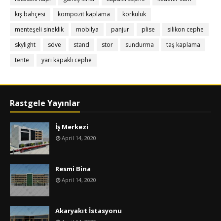
kış bahçesi
kompozit kaplama
korkuluk
menteşeli sineklik
mobilya
panjur
plise
silikon cephe
skylight
söve
stand
stor
sundurma
taş kaplama
tente
yarı kapaklı cephe
Rastgele Yayınlar
İş Merkezi
April 14, 2020
Resmi Bina
April 14, 2020
Akaryakıt İstasyonu