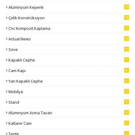
Alüminyum Kepenk
19
Çelik Konstrüksiyon
18
Cnc Kompozit Kaplama
16
Actual News
13
Söve
13
Kapaklı Cephe
11
Cam Kapı
8
Yarı Kapaklı Cephe
8
Mobilya
5
Stand
5
Alüminyum Asma Tavan
4
Katlanır Cam
3
Tente
3