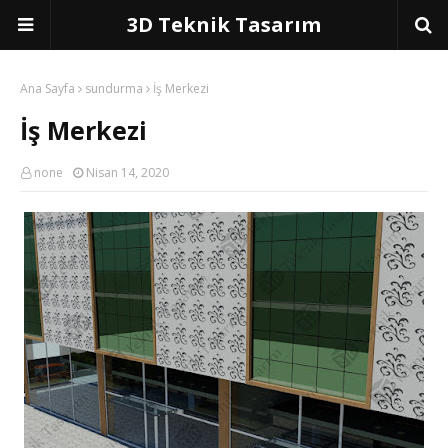
3D Teknik Tasarım
Ana Sayfa
sundurma
İş Merkezi
İş Merkezi
none
Nisan 14, 2020