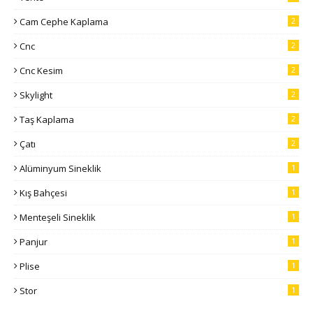
Cam Cephe Kaplama
2
Cnc
2
Cnc Kesim
2
Skylight
2
Taş Kaplama
2
Çatı
2
Alüminyum Sineklik
1
Kış Bahçesi
1
Menteşeli Sineklik
1
Panjur
1
Plise
1
Stor
1