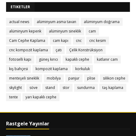
ETIKETLER
actual news
alüminyum asma tavan
alüminyum doğrama
alüminyum kepenk
alüminyum sineklik
cam
Cam Cephe Kaplama
cam kapı
cnc
cnc kesim
cnc kompozit kaplama
çatı
Çelik Konstrüksiyon
fotoselli kapı
güneş kırıcı
kapaklı cephe
katlanır cam
kış bahçesi
kompozit kaplama
korkuluk
menteşeli sineklik
mobilya
panjur
plise
silikon cephe
skylight
söve
stand
stor
sundurma
taş kaplama
tente
yarı kapaklı cephe
Rastgele Yayınlar