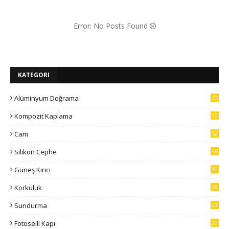
Error: No Posts Found
KATEGORI
Alüminyum Doğrama
10
7
Kompozit Kaplama
10
5
Cam
52
Silikon Cephe
46
Güneş Kırıcı
30
Korkuluk
28
Sundurma
23
Fotoselli Kapı
20