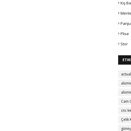
Kış B
Mente
Panju
Plise
Stor
ETIK
actua
alüm
alümi
Cam 
cnc k
Çelik
güneş 