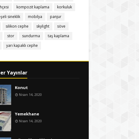
hçesi
kompozit kaplama
korkuluk
eli sineklik
mobilya
panjur
silikon cephe
skylight
söve
stor
sundurma
taş kaplama
yarı kapaklı cephe
er Yayınlar
Konut
Nisan 14, 2020
Yemekhane
Nisan 14, 2020