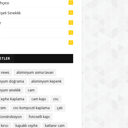
ahçesi
1
şeli Sineklik
1
r
1
1
1
ETLER
l news
alüminyum asma tavan
inyum doğrama
alüminyum kepenk
nyum sineklik
cam
Cephe Kaplama
cam kapı
cnc
esim
cnc kompozit kaplama
çatı
 Konstrüksiyon
fotoselli kapı
kırıcı
kapaklı cephe
katlanır cam