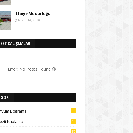
İtfaiye Müdürlüğü
Nisan 14, 2020
BEST ÇALIŞMALAR
Error: No Posts Found
EGORI
inyum Doğrama
10
7
zit Kaplama
10
5
52