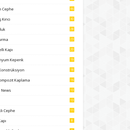
on Cephe
46
Kırıcı
30
luk
28
urma
23
lli Kapı
20
inyum Kepenk
19
 Konstrüksiyon
18
ompozit Kaplama
16
l News
13
13
lı Cephe
11
apı
8