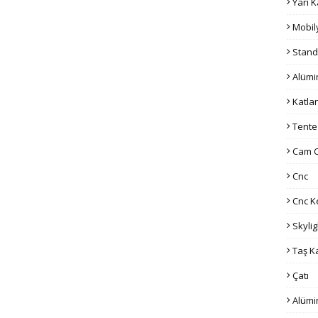
Yarı 
Mobil
Stand
Alüm
Katla
Tente
Cam 
Cnc
Cnc K
Skylig
Taş K
Çatı
Alümi