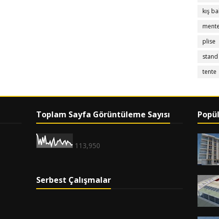
kış ba
menteş
plise
stand
tente
Toplam Sayfa Görüntüleme Sayısı
Popül
113,950
Serbest Çalışmalar