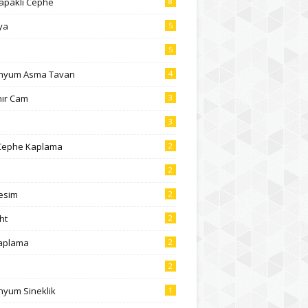
Kapaklı Cephe
8
ya
5
5
inyum Asma Tavan
4
nır Cam
3
3
Cephe Kaplama
2
2
esim
2
ht
2
aplama
2
2
nyum Sineklik
1