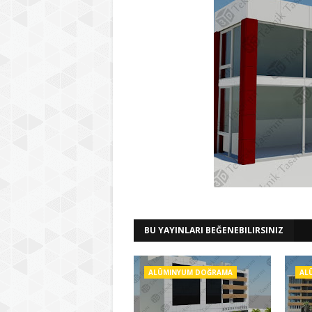
BU YAYINLARI BEĞENEBILIRSINIZ
ALÜMINYUM DOĞRAMA
AL