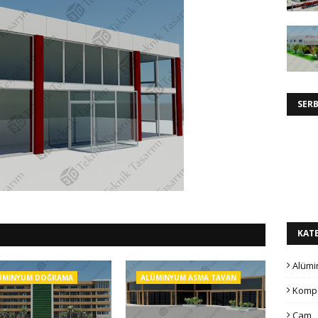
SER
KAT
Alüm
ÜMINYUM DOĞRAMA
ALÜMINYUM ASMA TAVAN
Kompo
Cam