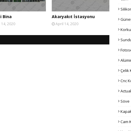
Silik
i Bina
Akaryakıt İstasyonu
Güneş 
l 14, 2020
April 14, 2020
Korku
Sund
Fotose
Alüm
Çelik
Cnc K
Actua
Söve
Kapak
Cam K