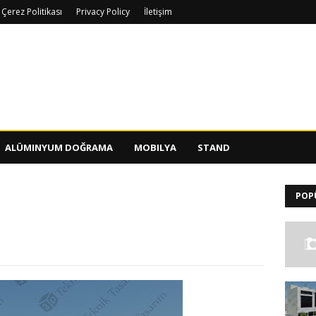
Çerez Politikası
Privacy Policy
İletişim
ALÜMINYUM DOĞRAMA
MOBILYA
STAND
POP