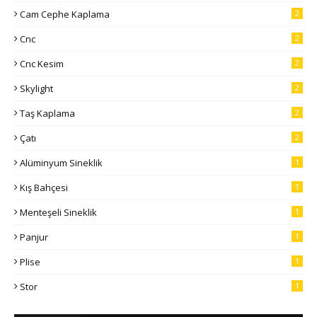
Cam Cephe Kaplama
2
Cnc
2
Cnc Kesim
2
Skylight
2
Taş Kaplama
2
Çatı
2
Alüminyum Sineklik
1
Kış Bahçesi
1
Menteşeli Sineklik
1
Panjur
1
Plise
1
Stor
1