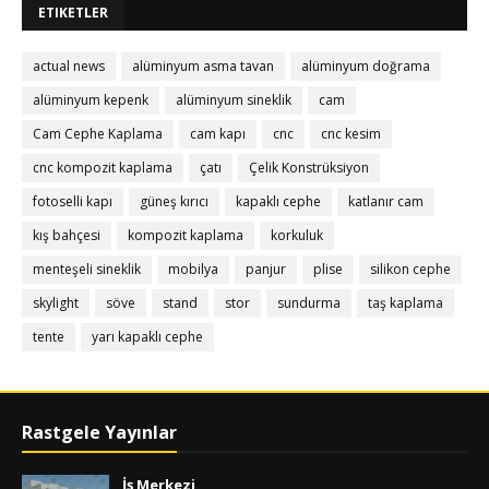
ETIKETLER
actual news
alüminyum asma tavan
alüminyum doğrama
alüminyum kepenk
alüminyum sineklik
cam
Cam Cephe Kaplama
cam kapı
cnc
cnc kesim
cnc kompozit kaplama
çatı
Çelik Konstrüksiyon
fotoselli kapı
güneş kırıcı
kapaklı cephe
katlanır cam
kış bahçesi
kompozit kaplama
korkuluk
menteşeli sineklik
mobilya
panjur
plise
silikon cephe
skylight
söve
stand
stor
sundurma
taş kaplama
tente
yarı kapaklı cephe
Rastgele Yayınlar
İş Merkezi