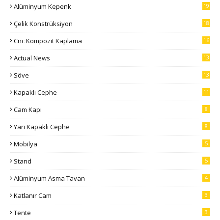
Alüminyum Kepenk
19
Çelik Konstrüksiyon
18
Cnc Kompozit Kaplama
16
Actual News
13
Söve
13
Kapaklı Cephe
11
Cam Kapı
8
Yarı Kapaklı Cephe
8
Mobilya
5
Stand
5
Alüminyum Asma Tavan
4
Katlanır Cam
3
Tente
3