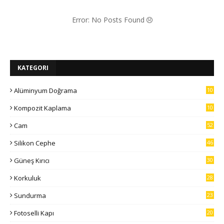
Error: No Posts Found
KATEGORI
Alüminyum Doğrama
10
7
Kompozit Kaplama
10
5
Cam
52
Silikon Cephe
46
Güneş Kırıcı
30
Korkuluk
28
Sundurma
23
Fotoselli Kapı
20