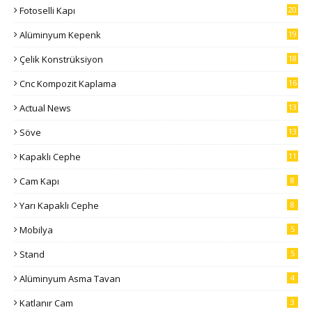
Fotoselli Kapı
20
Alüminyum Kepenk
19
Çelik Konstrüksiyon
18
Cnc Kompozit Kaplama
16
Actual News
13
Söve
13
Kapaklı Cephe
11
Cam Kapı
8
Yarı Kapaklı Cephe
8
Mobilya
5
Stand
5
Alüminyum Asma Tavan
4
Katlanır Cam
3