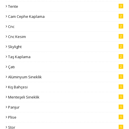
Tente
3
Cam Cephe Kaplama
2
Cnc
2
Cnc Kesim
2
Skylight
2
Taş Kaplama
2
Çatı
2
Alüminyum Sineklik
1
Kış Bahçesi
1
Menteşeli Sineklik
1
Panjur
1
Plise
1
Stor
1