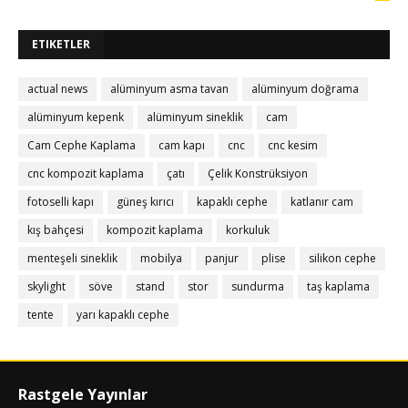
ETIKETLER
actual news
alüminyum asma tavan
alüminyum doğrama
alüminyum kepenk
alüminyum sineklik
cam
Cam Cephe Kaplama
cam kapı
cnc
cnc kesim
cnc kompozit kaplama
çatı
Çelik Konstrüksiyon
fotoselli kapı
güneş kırıcı
kapaklı cephe
katlanır cam
kış bahçesi
kompozit kaplama
korkuluk
menteşeli sineklik
mobilya
panjur
plise
silikon cephe
skylight
söve
stand
stor
sundurma
taş kaplama
tente
yarı kapaklı cephe
Rastgele Yayınlar