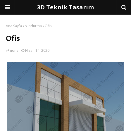
3D Teknik Tasarım
Ana Sayfa
sundurma
Ofis
Ofis
none
Nisan 14, 2020