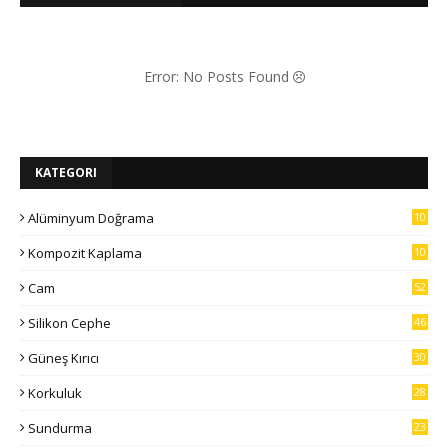
Error: No Posts Found
KATEGORI
Alüminyum Doğrama
10
7
Kompozit Kaplama
10
5
Cam
52
Silikon Cephe
46
Güneş Kırıcı
30
Korkuluk
28
Sundurma
23